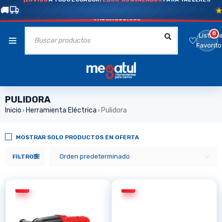
AUTOMOTRICES
0
Lista d
Favorito
PULIDORA
Inicio
Herramienta Eléctrica
Pulidora
›
›
MOSTRAR SOLO PRODUCTOS EN OFERTA
Orden predeterminado
FILTROS