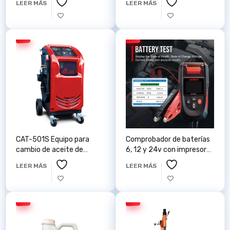
LEER MÁS
LEER MÁS
CAT-501S Equipo para
Comprobador de baterías
cambio de aceite de
6, 12 y 24v con impresora
transmisiones
LAUNCH BST860S
LEER MÁS
LEER MÁS
automáticas Launch