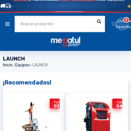
AUTOMOTRICES
0
Lista d
Favorito
LAUNCH
Inicio
Equipos
LAUNCH
›
›
¡Recomendados!
TOP
TOP
04
03