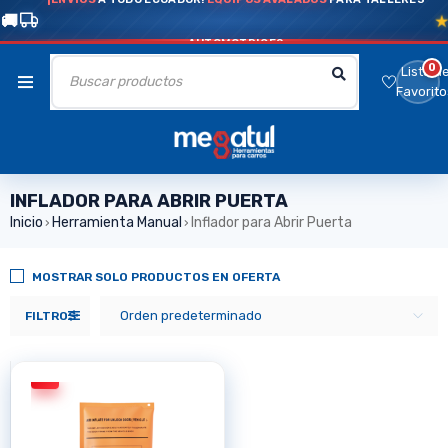
AUTOMOTRICES
0
Lista d
Favorito
INFLADOR PARA ABRIR PUERTA
Inicio
Herramienta Manual
Inflador para Abrir Puerta
›
›
MOSTRAR SOLO PRODUCTOS EN OFERTA
Orden predeterminado
FILTROS