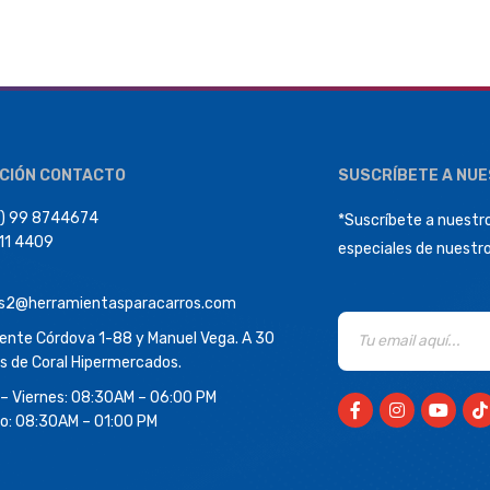
CIÓN CONTACTO
SUSCRÍBETE A NU
) 99 8744674
*Suscríbete a nuestro
411 4409
especiales de nuestr
s2@herramientasparacarros.com
dente Córdova 1-88 y Manuel Vega. A 30
s de Coral Hipermercados.
 – Viernes: 08:30AM – 06:00 PM
o: 08:30AM – 01:00 PM