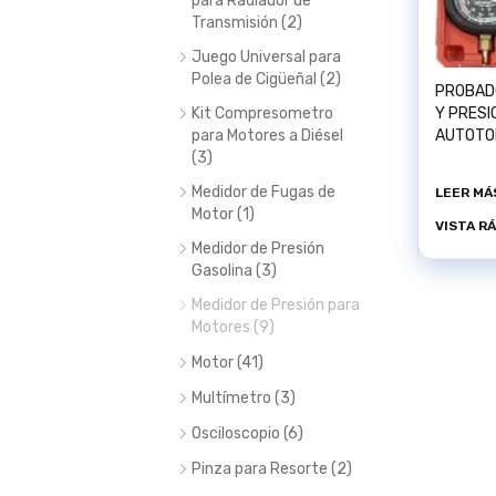
para Radiador de
Transmisión (2)
Juego Universal para
Polea de Cigüeñal (2)
PROBAD
Kit Compresometro
Y PRESION COMBUS
para Motores a Diésel
AUTOTO
(3)
Medidor de Fugas de
LEER MÁ
Motor (1)
VISTA R
Medidor de Presión
Gasolina (3)
Medidor de Presión para
Motores (9)
Motor (41)
Multímetro (3)
Osciloscopio (6)
Pinza para Resorte (2)