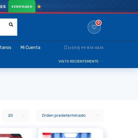
CES
0
tanos
Mi Cuenta
(+593) 99 874 4674
VISTO RECIENTEMENTE
20
Orden predeterminado