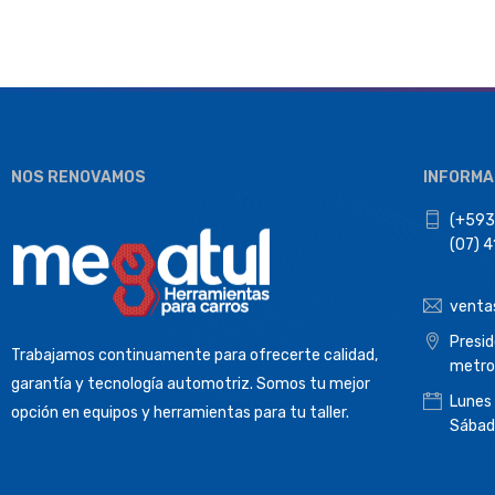
BESITA
BEST VALUE
BETOOLL
BRIDGEHILL
CAMPBELL HAUSFELD
NOS RENOVAMOS
INFORMA
CASOMAN
(+593
COSENG
(07) 
COSINO
CRAFTSMAN
venta
CROSSMAN
Presi
Trabajamos continuamente para ofrecerte calidad,
metro
DEWALT
garantía y tecnología automotriz. Somos tu mejor
Lunes
DMT
opción en equipos y herramientas para tu taller.
Sábad
DPTOOL
DURATECH