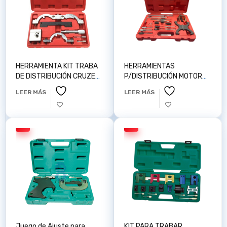
HERRAMIENTA KIT TRABA
HERRAMIENTAS
DE DISTRIBUCIÓN CRUZE
P/DISTRIBUCIÓN MOTOR
TURBO AUTOPOP X00298
FORD Y MAZDA TUFIUL
LEER MÁS
LEER MÁS
1618
Juego de Ajuste para
KIT PARA TRABAR