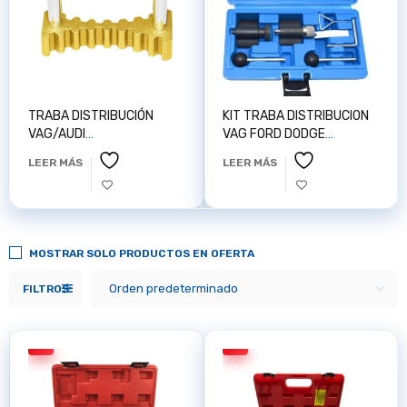
TRABA DISTRIBUCIÓN
KIT TRABA DISTRIBUCION
VAG/AUDI
VAG FORD DODGE
A3/GOLF/SKODA
MITSUBISHI 1.2D 1.4D 1.6D
LEER MÁS
LEER MÁS
X003R7HMUZ
1.9D D.02D AUTOTOP
Z100153
MOSTRAR SOLO PRODUCTOS EN OFERTA
Orden predeterminado
FILTROS