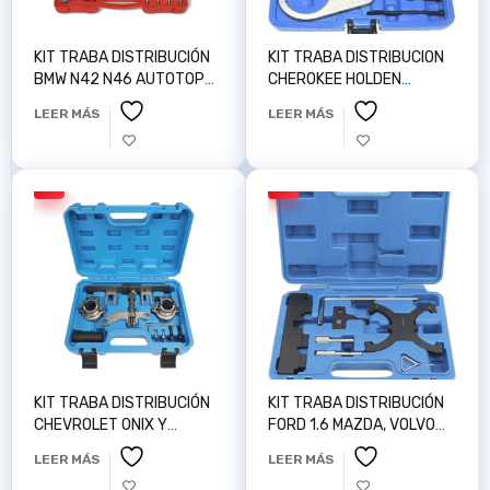
KIT TRABA DISTRIBUCIÓN
KIT TRABA DISTRIBUCION
BMW N42 N46 AUTOTOP
CHEROKEE HOLDEN
Z100119
COLORADO 2.8 , TRAIL,
LEER MÁS
LEER MÁS
JEEP. DIESEL AUTOTOP
Z100223
KIT TRABA DISTRIBUCIÓN
KIT TRABA DISTRIBUCIÓN
CHEVROLET ONIX Y
FORD 1.6 MAZDA, VOLVO
TRACKER AUTOPOP
AUTOPOP Z100156
LEER MÁS
LEER MÁS
Z100227