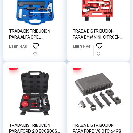
TRABA DISTRIBUCION
TRABA DISTRIBUCIÓN
PARA ALFA OPEL
PARA BMW MINI, CITROEN,
VAUXHALL 1,6/1,8 16V
PEUGEOT 1.4/1 AUTOPOP
LEER MÁS
LEER MÁS
AUTOPOP Z100102
Z100117
TRABA DISTRIBUCIÓN
TRABA DISTRIBUCIÓN
PARA FORD 2.0 ECOBOOST
PARA FORD V8 OTC 6498