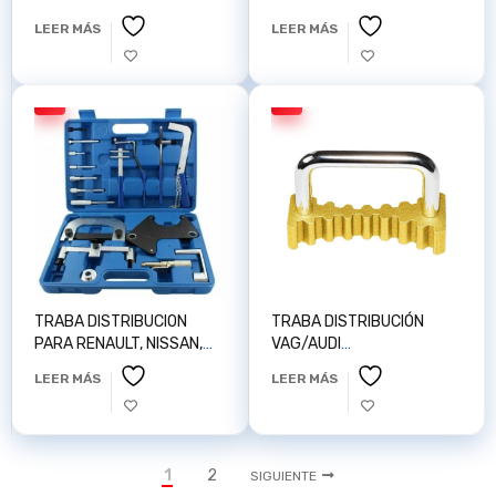
AUTOPOP Z100264
LEER MÁS
LEER MÁS
TRABA DISTRIBUCION
TRABA DISTRIBUCIÓN
PARA RENAULT, NISSAN,
VAG/AUDI
OPEL, VOLVO 1.2 1.4 1.6 2.0
A3/GOLF/SKODA
LEER MÁS
LEER MÁS
16V 1.9 2.5 2. AUTOPOP
X003R7HMUZ
Z100187
1
2
SIGUIENTE