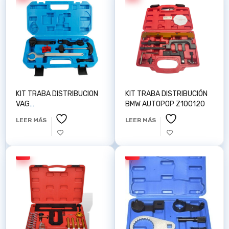
KIT TRABA DISTRIBUCION
KIT TRABA DISTRIBUCIÓN
VAG
BMW AUTOPOP Z100120
AUDI/VW/SEAT/SKODA 1.0
LEER MÁS
LEER MÁS
1.2 1.4 AUTOTOP Z100152