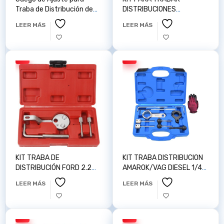
Traba de Distribución de
DISTRIBUCIONES
Renault y Peugeot
JONNESWAY AI010041
LEER MÁS
LEER MÁS
Jonnesway
KIT TRABA DE
KIT TRABA DISTRIBUCION
DISTRIBUCIÓN FORD 2.2
AMAROK/VAG DIESEL 1/4
VT50 DIESEL AUTOPOP
1..6 2.0 AUTOTOP Z100193
LEER MÁS
LEER MÁS
Z100200