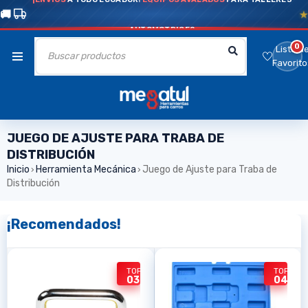
AUTOMOTRICES
0
Lista d
Favorito
JUEGO DE AJUSTE PARA TRABA DE
DISTRIBUCIÓN
Inicio
Herramienta Mecánica
Juego de Ajuste para Traba de
›
›
Distribución
¡Recomendados!
TOP
TOP
04
03