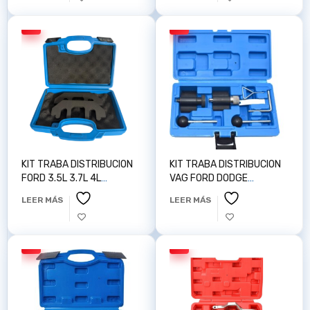
KIT TRABA DISTRIBUCION
KIT TRABA DISTRIBUCION
FORD 3.5L 3.7L 4L
VAG FORD DODGE
AUTOTOP Z100140
MITSUBISHI 1.2D 1.4D 1.6D
LEER MÁS
LEER MÁS
1.9D D.02D AUTOTOP
Z100153