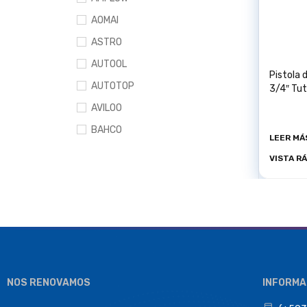
AOMAI
ASTRO
AUTOOL
Pistola
AUTOTOP
3/4″ Tu
AVILOO
BAHCO
LEER MÁ
BESITA
VISTA R
BEST VALUE
BETOOLL
BRIDGEHILL
CAMPBELL HAUSFELD
CASOMAN
NOS RENOVAMOS
INFORMA
COSENG
COSINO