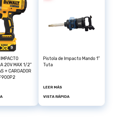
 IMPACTO
Pistola de Impacto Mando 1”
A 20V MAX 1/2"
Tuta
IAS + CARGADOR
F900P2
LEER MÁS
DA
VISTA RÁPIDA