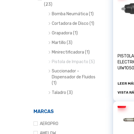
(23)
Bomba Neumática (1)
Cortadora de Disco (1)
Grapadora (1)
Martillo (3)
Minirectificadora (1)
PISTOLA
Pistola de Impacto (5)
ELECTR
UIW105
Succionador –
Dispensador de Fluidos
(1)
LEER MÁ
Taladro (3)
VISTA R
MARCAS
AEROPRO
AMFLOW