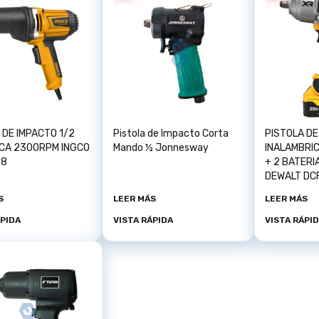
 DE IMPACTO 1/2
Pistola de Impacto Corta
PISTOLA DE
ICA 2300RPM INGCO
Mando ½ Jonnesway
INALAMBRIC
08
+ 2 BATER
DEWALT DC
S
LEER MÁS
LEER MÁS
ÁPIDA
VISTA RÁPIDA
VISTA RÁPI