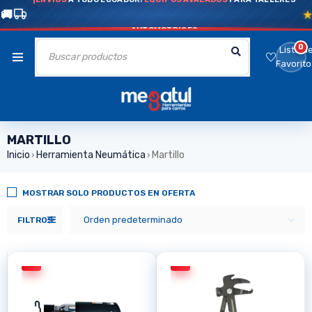
AUTOMOTRICES
0
Lista d
Favorito
MARTILLO
Inicio
Herramienta Neumática
Martillo
›
›
MOSTRAR SOLO PRODUCTOS EN OFERTA
Orden predeterminado
FILTROS