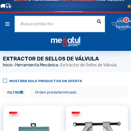
AUTOMOTRICES
0
Lista d
Favorito
EXTRACTOR DE SELLOS DE VÁLVULA
Inicio
Herramienta Mecánica
Extractor de Sellos de Válvula
›
›
MOSTRAR SOLO PRODUCTOS EN OFERTA
Orden predeterminado
FILTROS