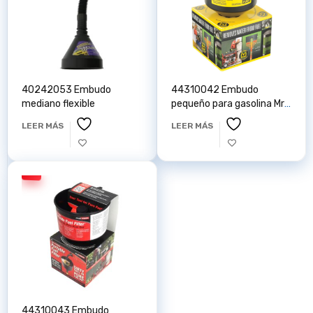
40242053 Embudo
44310042 Embudo
mediano flexible
pequeño para gasolina Mr.
Funnel
LEER MÁS
LEER MÁS
44310043 Embudo