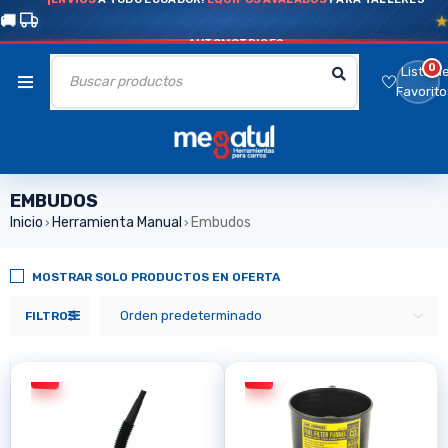
AUTOMOTRICES
0
Lista d
Favorito
EMBUDOS
Inicio
Herramienta Manual
Embudos
›
›
MOSTRAR SOLO PRODUCTOS EN OFERTA
Orden predeterminado
FILTROS