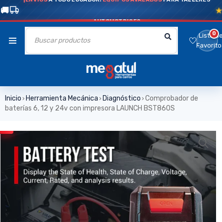
AUTOMOTRICES
0
Lista d
Favorito
Inicio
Herramienta Mecánica
Diagnóstico
Comprobador de
›
›
›
baterías 6, 12 y 24v con impresora LAUNCH BST860S