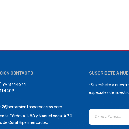
CIÓN CONTACTO
SUSCRÍBETE A NU
) 99 8744674
*Suscríbete a nuestro
411 4409
especiales de nuestr
s2@herramientasparacarros.com
dente Córdova 1-88 y Manuel Vega. A 30
s de Coral Hipermercados.