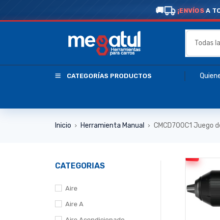
¡ENVÍOS
A T
Quien
CATEGORÍAS PRODUCTOS
Inicio
Herramienta Manual
CMCD700C1 Juego de
›
›
CATEGORIAS
Aire
Aire A
Aire Acondicionado