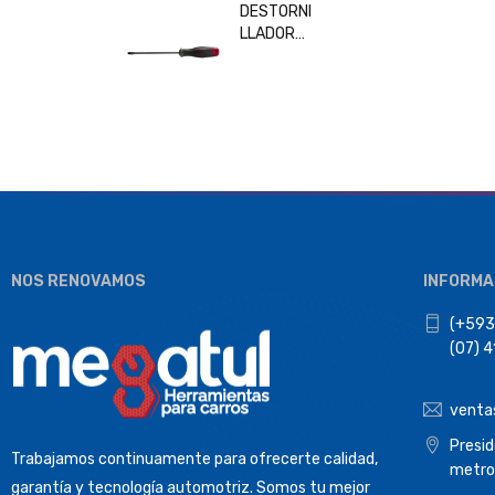
DESTORNI
LLADOR
PLANO
6x150MM
BESITA
33208
NOS RENOVAMOS
INFORMA
(+593
(07) 
venta
Presi
Trabajamos continuamente para ofrecerte calidad,
metro
garantía y tecnología automotriz. Somos tu mejor