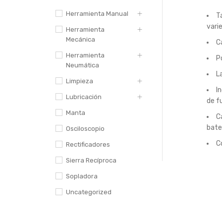
Herramienta Manual
T
vari
Herramienta
Mecánica
C
Herramienta
P
Neumática
L
Limpieza
I
Lubricación
de f
Manta
C
bater
Osciloscopio
C
Rectificadores
Sierra Recíproca
Sopladora
Uncategorized