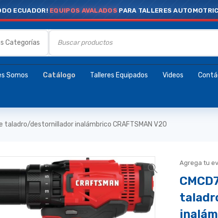
ODO ECUADOR!
EQUIPOS AVALADOS
PARA TALLERES AUTOMOTRI
es Somos
Catálogo
Talleres Equipados
Videos
Contá
 taladro/destornillador inalámbrico CRAFTSMAN V20
Agrega tu e
CMCD7
taladr
inalá