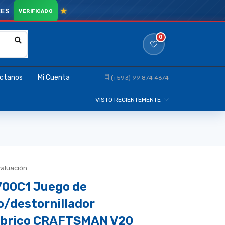
CES
0
ctanos
Mi Cuenta
(+593) 99 874 4674
VISTO RECIENTEMENTE
valuación
00C1 Juego de
o/destornillador
mbrico CRAFTSMAN V20