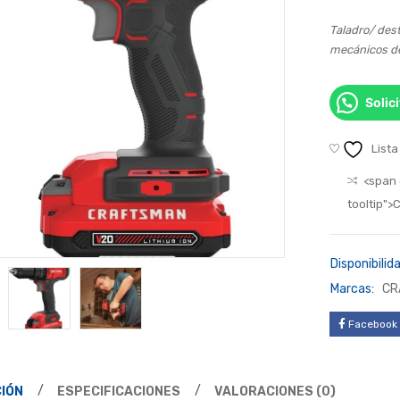
Taladro/ dest
mecánicos de
Solic
Lista
<span 
tooltip"
Disponibilida
Marcas:
CR
Facebook
IÓN
ESPECIFICACIONES
VALORACIONES (0)