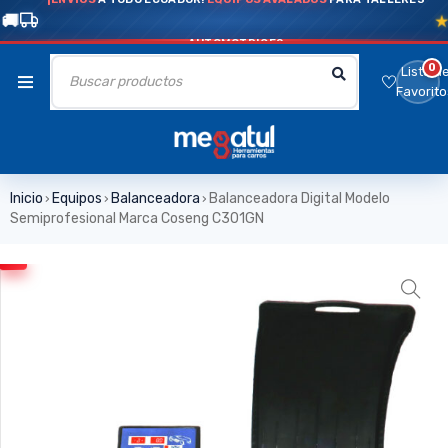
AUTOMOTRICES
0
Lista d
Favorito
Inicio
Equipos
Balanceadora
Balanceadora Digital Modelo
›
›
›
Semiprofesional Marca Coseng C301GN