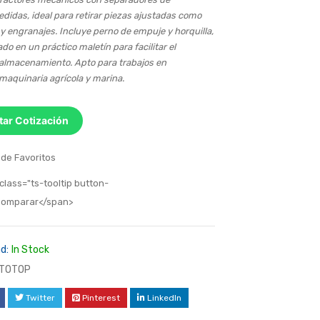
didas, ideal para retirar piezas ajustadas como
y engranajes. Incluye perno de empuje y horquilla,
do en un práctico maletín para facilitar el
 almacenamiento. Apto para trabajos en
maquinaria agrícola y marina.
itar Cotización
 de Favoritos
class="ts-tooltip button-
>Comparar</span>
d:
In Stock
TOTOP
Twitter
Pinterest
LinkedIn