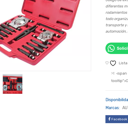
diferentes me
rodamientos 
todo organiza
transporte y
automoción, 
Solic
Lista
<span 
tooltip"
Disponibilida
Marcas:
AU
Facebook