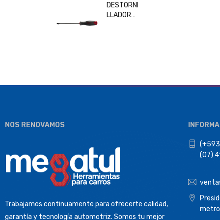
DESTORNI
LLADOR
PLANO
6x150MM
BESITA
33208
NOS RENOVAMOS
INFORMA
(+593
(07) 
venta
Presi
Trabajamos continuamente para ofrecerte calidad,
metro
garantía y tecnología automotriz. Somos tu mejor