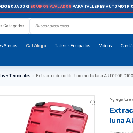
ODO ECUADOR!
EQUIPOS AVALADOS
PARA TALLERES AUTOMOTRI
es Somos
Catálogo
Talleres Equipados
Videos
Contá
las y Terminales
Extractor de rodillo tipo media luna AUTOTOP C10
›
Agrega tu e
Extrac
luna 
Juego de ext