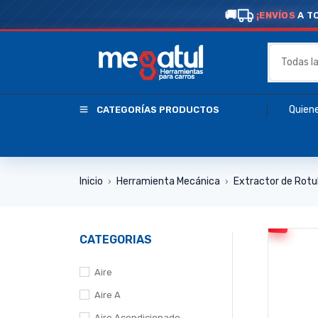
¡ENVÍOS
A T
Quien
CATEGORÍAS PRODUCTOS
Inicio
Herramienta Mecánica
Extractor de Rotu
›
›
CATEGORIAS
Aire
Aire A
Aire Acondicionado