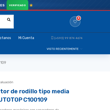
CES
0
ctanos
Mi Cuenta
(+593) 99 874 4674
VISTO RECIENTEMENTE
0109
valuación
tor de rodillo tipo media
AUTOTOP C100109
ractores mecánicos con separadores de