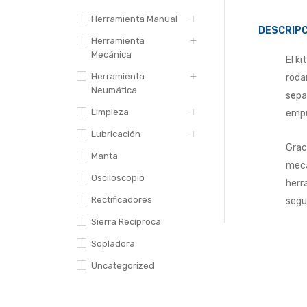
Herramienta Manual
DESCRIPC
Herramienta
Mecánica
El k
Herramienta
roda
Neumática
sepa
Limpieza
empu
Lubricación
Grac
Manta
mecá
Osciloscopio
herr
Rectificadores
segu
Sierra Recíproca
Sopladora
Uncategorized