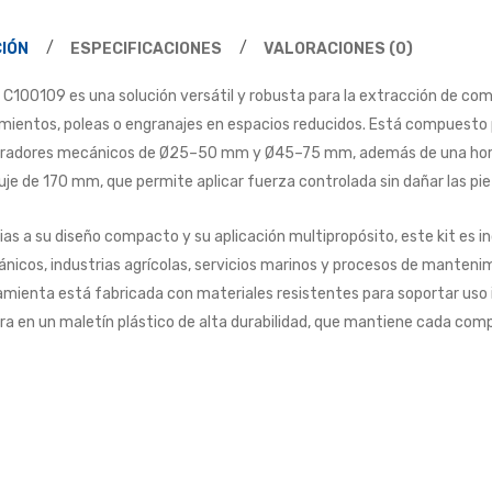
IÓN
ESPECIFICACIONES
VALORACIONES (0)
it C100109 es una solución versátil y robusta para la extracción de
mientos, poleas o engranajes en espacios reducidos. Está compuesto po
radores mecánicos de Ø25–50 mm y Ø45–75 mm, además de una horqu
je de 170 mm, que permite aplicar fuerza controlada sin dañar las pie
ias a su diseño compacto y su aplicación multipropósito, este kit es in
nicos, industrias agrícolas, servicios marinos y procesos de mantenim
amienta está fabricada con materiales resistentes para soportar uso 
ra en un maletín plástico de alta durabilidad, que mantiene cada com