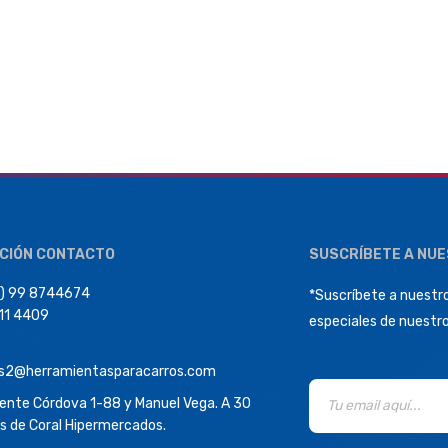
CIÓN CONTACTO
SUSCRÍBETE A NU
) 99 8744674
*Suscríbete a nuestro
411 4409
especiales de nuestr
s2@herramientasparacarros.com
dente Córdova 1-88 y Manuel Vega. A 30
s de Coral Hipermercados.