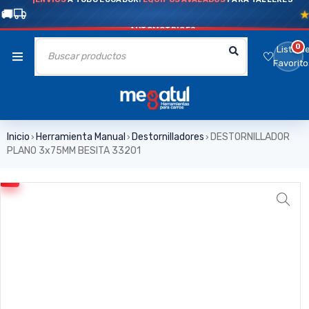
AUTOMOTRICES
0
Lista d
Favorito
Inicio
Herramienta Manual
Destornilladores
DESTORNILLADOR
›
›
›
PLANO 3x75MM BESITA 33201