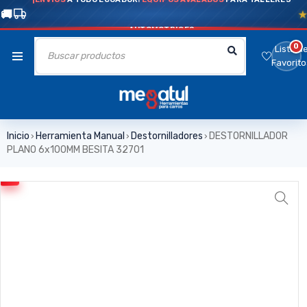
AUTOMOTRICES
0
Lista d
Favorito
Inicio
Herramienta Manual
Destornilladores
DESTORNILLADOR
›
›
›
PLANO 6x100MM BESITA 32701