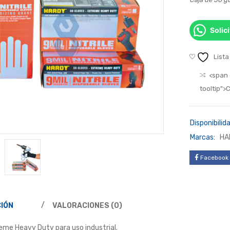
Solic
Lista
<span 
tooltip"
Disponibilida
Marcas:
HA
Facebook
IÓN
VALORACIONES (0)
eme Heavy Duty para uso industrial.