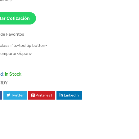
itar Cotización
 de Favoritos
class="ts-tooltip button-
>Comparar</span>
d:
In Stock
RDY
Twitter
Pinterest
LinkedIn