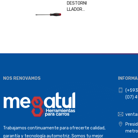
DESTORNI
LLADOR
PLANO
6x150MM
BESITA
33208
NOS RENOVAMOS
INFORMA
(+593
(07) 
venta
Presi
Trabajamos continuamente para ofrecerte calidad,
metro
garantía y tecnología automotriz. Somos tu mejor