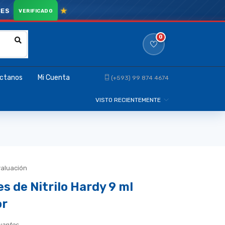
CES
0
ctanos
Mi Cuenta
(+593) 99 874 4674
VISTO RECIENTEMENTE
valuación
s de Nitrilo Hardy 9 ml
or
uantes.