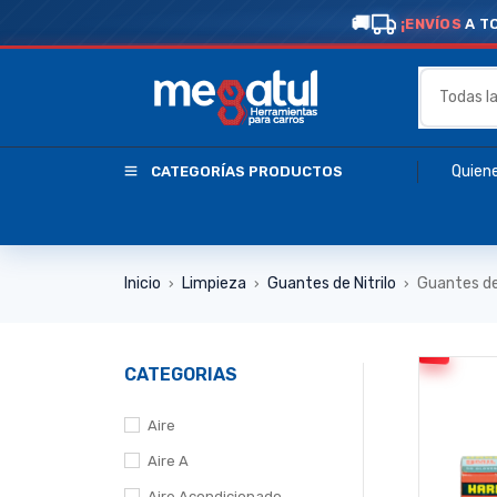
¡ENVÍOS
A T
Quien
CATEGORÍAS PRODUCTOS
Inicio
Limpieza
Guantes de Nitrilo
Guantes de 
›
›
›
CATEGORIAS
Aire
Aire A
Aire Acondicionado