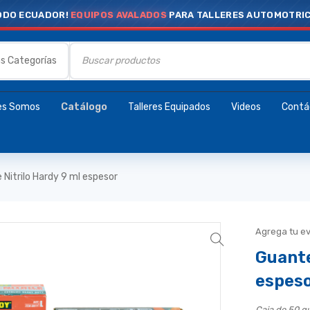
ODO ECUADOR!
EQUIPOS AVALADOS
PARA TALLERES AUTOMOTRI
es Somos
Catálogo
Talleres Equipados
Videos
Contá
Nitrilo Hardy 9 ml espesor
Agrega tu e
Guante
espes
Caja de 50 g