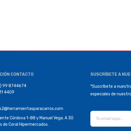
CIÓN CONTACTO
SUSCRÍBETE A NU
) 99 8744674
*Suscríbete a nuestro
411 4409
especiales de nuestr
s2@herramientasparacarros.com
dente Córdova 1-88 y Manuel Vega. A 30
s de Coral Hipermercados.