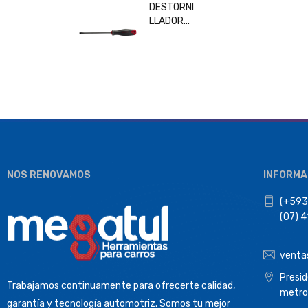
DESTORNI
LLADOR
PLANO
6x150MM
BESITA
33208
NOS RENOVAMOS
INFORMA
(+593
(07) 
venta
Presi
Trabajamos continuamente para ofrecerte calidad,
metro
garantía y tecnología automotriz. Somos tu mejor