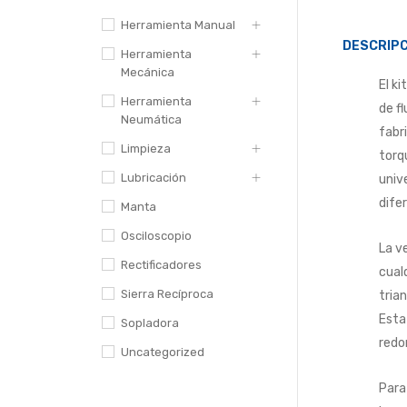
Herramienta Manual
DESCRIPC
Herramienta
Mecánica
El k
Herramienta
de f
Neumática
fabr
Limpieza
torqu
Lubricación
univ
dife
Manta
Osciloscopio
La v
Rectificadores
cual
Sierra Recíproca
tria
Esta
Sopladora
redo
Uncategorized
Para