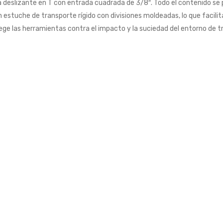
a deslizante en T con entrada cuadrada de 3/8″. Todo el contenido s
n estuche de transporte rígido con divisiones moldeadas, lo que facilita
ege las herramientas contra el impacto y la suciedad del entorno de t