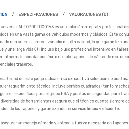
IÓN
ESPECIFICACIONES
VALORACIONES (0)
it universal AUTOPOP D100163 es una solución integral y profesional di
luidos en una vasta gama de vehículos modernos y clásicos. Este conju
icado con acero al cromo-vanadio de alta calidad, lo que garantiza una
e y una larga vida útil incluso bajo uso profesional intensivo en taller
ersal permite abordar con éxito no solo tapones de cárter de motor, s
renciales traseros.
ersatilidad de este juego radica en su exhaustiva selección de punta
quier requerimiento técnico. Incluye perfiles cuadrados (tanto mach
ngulares específicos para el grupo PSA y puntas de seguridad para tr
 diversidad de herramientas asegura que el técnico cuente siempre co
ndeo de los tapones y garantizando un servicio limpio y eficiente.
 asegurar un manejo cómodo y aplicar la fuerza necesaria en tapones a