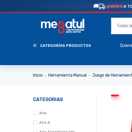
¡ENVÍOS
A T
Quien
CATEGORÍAS PRODUCTOS
Inicio
Herramienta Manual
Juego de Herramien
›
›
CATEGORIAS
Aire
Aire A
Aire Acondicionado