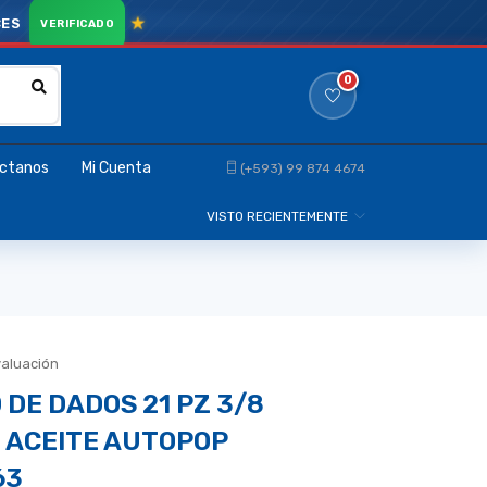
CES
0
ctanos
Mi Cuenta
(+593) 99 874 4674
VISTO RECIENTEMENTE
valuación
 DE DADOS 21 PZ 3/8
 ACEITE AUTOPOP
63