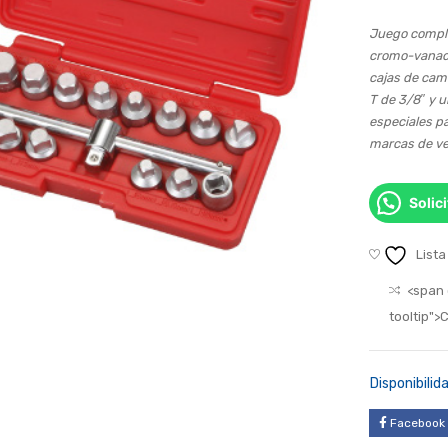
Juego complet
cromo-vanadio
cajas de camb
T de 3/8″ y u
especiales pa
marcas de ve
Solic
Lista
<span 
tooltip"
Disponibilida
Facebook