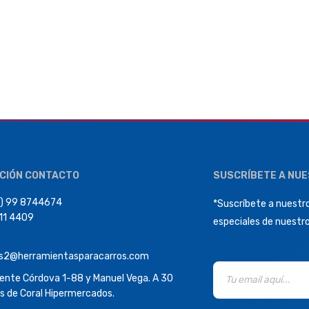
CIÓN CONTACTO
SUSCRÍBETE A NU
) 99 8744674
*Suscríbete a nuestro
411 4409
especiales de nuestr
s2@herramientasparacarros.com
dente Córdova 1-88 y Manuel Vega. A 30
s de Coral Hipermercados.