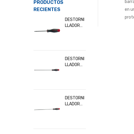
barr
PRODUCTOS
RECIENTES
en u
prot
DESTORNI
LLADOR
TORX T10
BESITA
32902
DESTORNI
LLADOR
TORX
T30x300
MM BESITA
32919
DESTORNI
LLADOR
TORX
T20x300
MM BESITA
32916