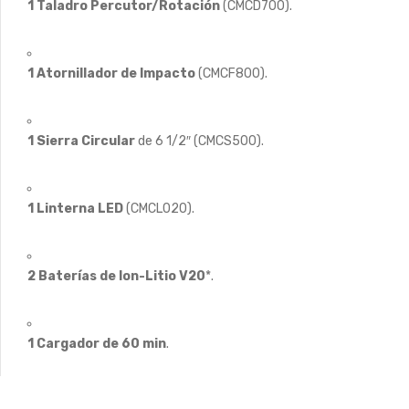
1 Taladro Percutor/Rotación
(CMCD700).
1 Atornillador de Impacto
(CMCF800).
1 Sierra Circular
de 6 1/2″ (CMCS500).
1 Linterna LED
(CMCL020).
2 Baterías de Ion-Litio V20
*.
1 Cargador de 60 min
.