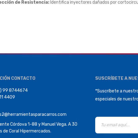
cción de Resistencia:
Identifica inyectores dañados por cortocircu
CIÓN CONTACTO
SUSCRÍBETE A NU
) 99 8744674
*Suscríbete a nuestro
411 4409
especiales de nuestr
s2@herramientasparacarros.com
dente Córdova 1-88 y Manuel Vega. A 30
s de Coral Hipermercados.