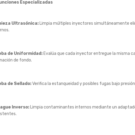
unciones Especializadas
ieza Ultrasónica:
Limpia múltiples inyectores simultáneamente eli
rnos
.
eba de Uniformidad:
Evalúa que cada inyector entregue la misma ca
inación de fondo
.
ba de Sellado:
Verifica la estanqueidad y posibles fugas bajo presió
ague Inverso:
Limpia contaminantes internos mediante un adaptador
istentes
.