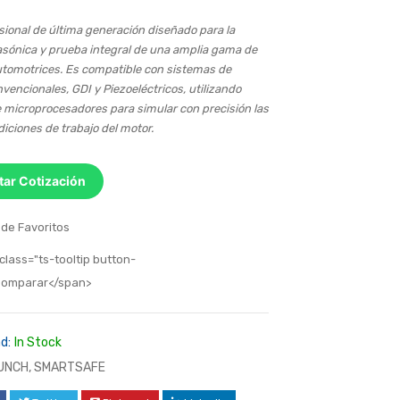
sional de última generación diseñado para la
rasónica y prueba integral de una amplia gama de
utomotrices
.
Es compatible con sistemas de
nvencionales,
GDI
y
Piezoeléctricos
, utilizando
e microprocesadores para simular con precisión las
iciones de trabajo del motor
.
itar Cotización
 de Favoritos
class="ts-tooltip button-
>Comparar</span>
d:
In Stock
UNCH
,
SMARTSAFE