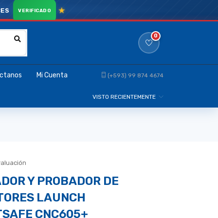
CES
0
ctanos
Mi Cuenta
(+593) 99 874 4674
VISTO RECIENTEMENTE
valuación
ADOR Y PROBADOR DE
TORES LAUNCH
SAFE CNC605+