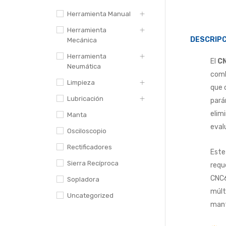
Herramienta Manual
Herramienta
DESCRIPC
Mecánica
Herramienta
El
C
Neumática
comb
Limpieza
que 
Lubricación
pará
elim
Manta
eval
Osciloscopio
Rectificadores
Este
Sierra Recíproca
requ
CNC6
Sopladora
múlt
Uncategorized
mant