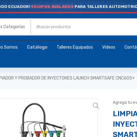
ODO ECUADOR!
EQUIPOS AVALADOS
PARA TALLERES AUTOMOTRI
es Somos
Catálogo
Talleres Equipados
Videos
Contá
MPIADOR Y PROBADOR DE INYECTORES LAUNCH SMARTSAFE CNC605+
Agrega tu e
LIMPI
INYEC
SMART