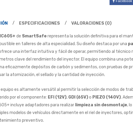
Facebook
IÓN
ESPECIFICACIONES
VALORACIONES (0)
NC605+
de
SmartSafe
representa la solución definitiva para el ma
ustible en talleres de alta especialidad
.
Su diseño destaca por una
pa
ofrece una interfaz intuitiva y fácil de operar, permitiendo al técnico
metros clave del rendimiento del inyector
.
El equipo combina una pote
ina eficazmente depósitos de carbón y sedimentos, con pruebas de pr
uar la atomización, el sellado y la cantidad de inyección
.
 equipo es altamente versátil al permitir la selección de modos de trab
erido por el componente:
EFI (12V)
,
GDI (65V)
o
PIEZO (140V)
.
Ademá
05+ incluye adaptadores para realizar
limpieza sin desmontaje
, l
iples modelos de vehículos directamente en el riel de inyectores, opt
enimiento preventivo
.