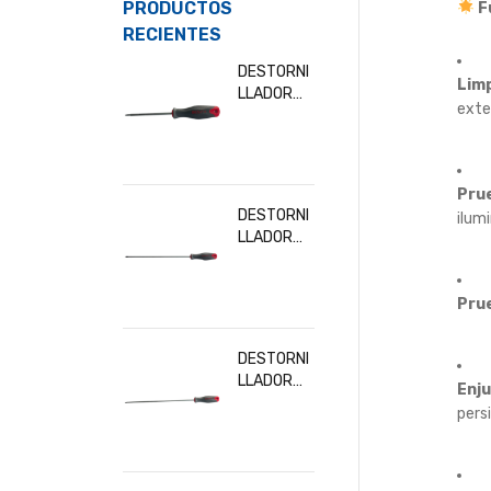
PRODUCTOS
F
RECIENTES
DESTORNI
Limp
LLADOR
exte
TORX T10
BESITA
32902
Pru
DESTORNI
ilum
LLADOR
TORX
T30x300
MM BESITA
Prue
32919
DESTORNI
LLADOR
Enju
TORX
pers
T20x300
MM BESITA
32916