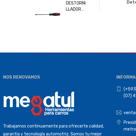
Dete
DESTORNI
LLADOR
PLANO
6x150MM
BESITA
33208
NOS RENOVAMOS
INFORMA
(+593
(07) 
venta
Presi
Trabajamos continuamente para ofrecerte calidad,
metro
garantía y tecnología automotriz. Somos tu mejor