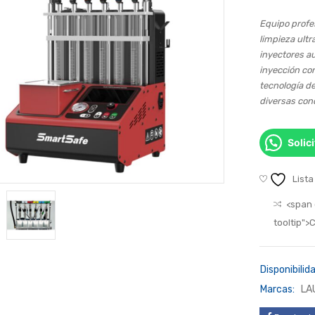
Equipo profe
limpieza ult
inyectores a
inyección co
tecnología d
diversas cond
Solic
Lista
<span 
tooltip"
Disponibilida
Marcas:
LA