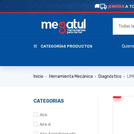
¡ENVÍOS
A T
Quien
CATEGORÍAS PRODUCTOS
Inicio
Herramienta Mecánica
Diagnóstico
LI
›
›
›
CATEGORIAS
Aire
Aire A
Aire Acondicionado