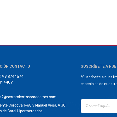
CIÓN CONTACTO
SUSCRÍBETE A NU
) 99 8744674
*Suscríbete a nuestro
411 4409
especiales de nuestr
s2@herramientasparacarros.com
dente Córdova 1-88 y Manuel Vega. A 30
s de Coral Hipermercados.