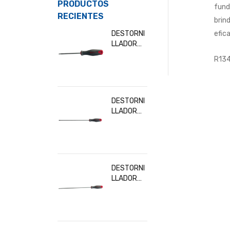
PRODUCTOS
fund
RECIENTES
brin
DESTORNI
efic
LLADOR
TORX T10
R13
BESITA
32902
DESTORNI
LLADOR
TORX
T30x300
MM BESITA
32919
DESTORNI
LLADOR
TORX
T20x300
MM BESITA
32916