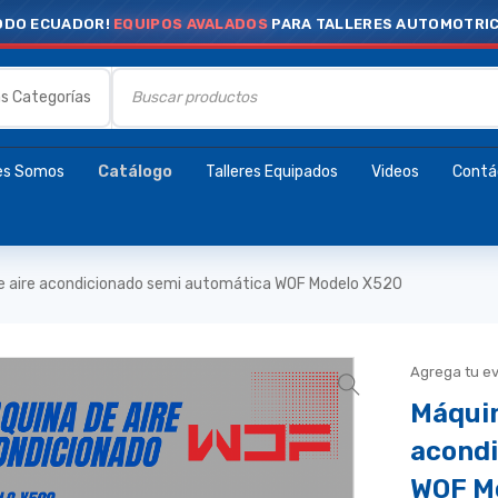
ODO ECUADOR!
EQUIPOS AVALADOS
PARA TALLERES AUTOMOTRI
es Somos
Catálogo
Talleres Equipados
Videos
Contá
de aire acondicionado semi automática WOF Modelo X520
Agrega tu e
Máquin
acondi
WOF M