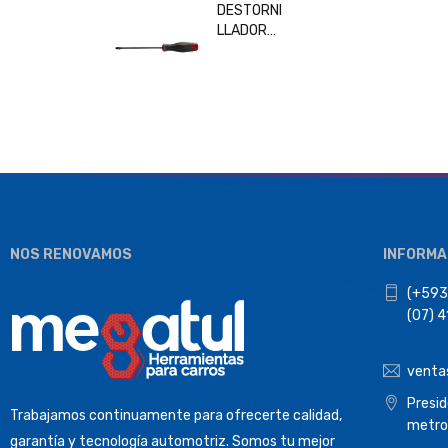
DESTORNI
LLADOR
PLANO
6x150MM
BESITA
33208
NOS RENOVAMOS
INFORMA
(+593
(07) 
venta
Presi
Trabajamos continuamente para ofrecerte calidad,
metro
garantía y tecnología automotriz. Somos tu mejor