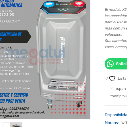
El modelo X5
las necesida
para el R134a
más común en
vehiculos.
Sus caracter
vacío y recar
Solic
Lista
<span 
tooltip"
Disponibilida
Marcas:
WO