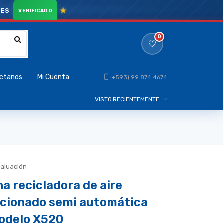
CES
0
ctanos
Mi Cuenta
(+593) 99 874 4674
VISTO RECIENTEMENTE
valuación
a recicladora de aire
cionado semi automática
odelo X520