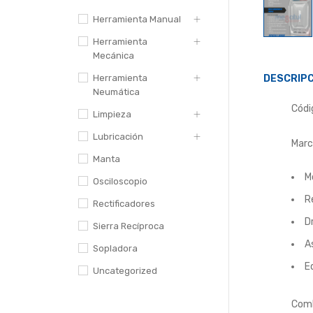
Herramienta Manual
Herramienta
Mecánica
Herramienta
DESCRIPC
Neumática
Códi
Limpieza
Lubricación
Marc
Manta
M
Osciloscopio
R
Rectificadores
D
Sierra Recíproca
A
Sopladora
E
Uncategorized
Comb