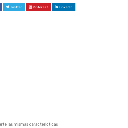
Twitter
Pinterest
LinkedIn
arte las mismas caractericticas