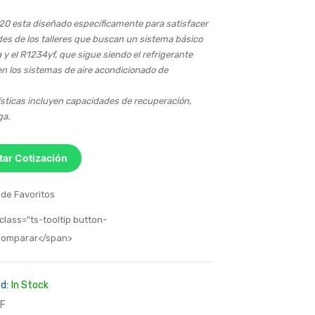
20 esta diseñado específicamente para satisfacer
des de los talleres que buscan un sistema básico
 y el R1234yf, que sigue siendo el refrigerante
 los sistemas de aire acondicionado de
ísticas incluyen capacidades de recuperación,
ga.
itar Cotización
 de Favoritos
class="ts-tooltip button-
>Comparar</span>
d:
In Stock
F