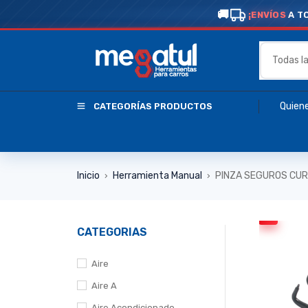
¡ENVÍOS
A T
Quien
CATEGORÍAS PRODUCTOS
Inicio
Herramienta Manual
PINZA SEGUROS CUR
›
›
CATEGORIAS
Aire
Aire A
Aire Acondicionado