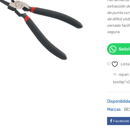
extracción de
de punta cur
de difícil vi
cerrada facil
segura.
Solic
Lista
<span 
tooltip"
Disponibilida
Marcas:
BE
Facebook