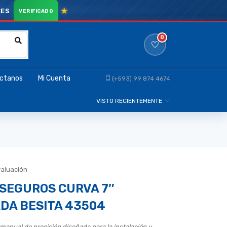
CES
0
ctanos
Mi Cuenta
(+593) 99 874 4674
VISTO RECIENTEMENTE
valuación
 SEGUROS CURVA 7″
DA BESITA 43504
manual de precisión diseñada para la instalación y