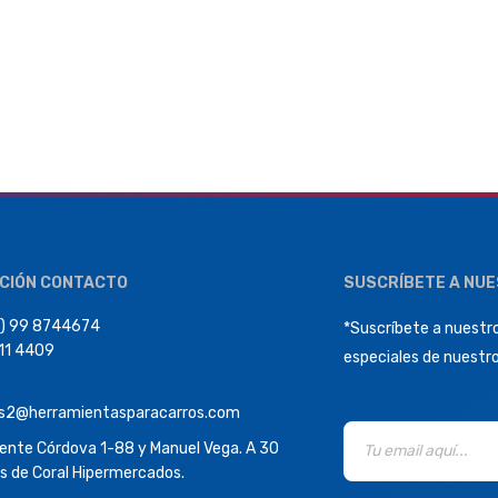
CIÓN CONTACTO
SUSCRÍBETE A NU
) 99 8744674
*Suscríbete a nuestro
411 4409
especiales de nuestr
s2@herramientasparacarros.com
dente Córdova 1-88 y Manuel Vega. A 30
s de Coral Hipermercados.