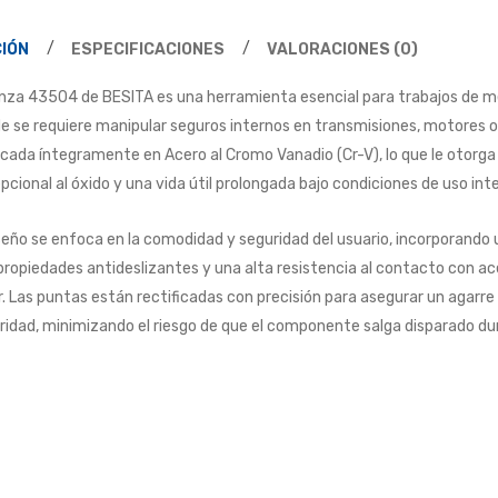
IÓN
ESPECIFICACIONES
VALORACIONES (0)
inza 43504 de BESITA es una herramienta esencial para trabajos de m
e se requiere manipular seguros internos en transmisiones, motores 
icada íntegramente en Acero al Cromo Vanadio (Cr-V), lo que le otorga 
pcional al óxido y una vida útil prolongada bajo condiciones de uso int
iseño se enfoca en la comodidad y seguridad del usuario, incorporando
propiedades antideslizantes y una alta resistencia al contacto con a
r. Las puntas están rectificadas con precisión para asegurar un agarre fi
ridad, minimizando el riesgo de que el componente salga disparado dur