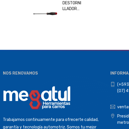
DESTORNI
LLADOR
PLANO
6x150MM
BESITA
33208
NOS RENOVAMOS
INFORMA
(+593
(07) 
venta
Presi
Trabajamos continuamente para ofrecerte calidad,
metro
garantía y tecnología automotriz. Somos tu mejor