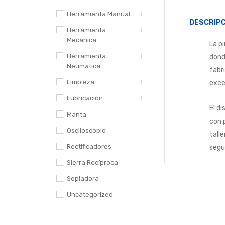
Herramienta Manual
DESCRIPC
Herramienta
Mecánica
La p
Herramienta
dond
Neumática
fabr
Limpieza
exce
Lubricación
El d
Manta
con 
Osciloscopio
talle
Rectificadores
segu
Sierra Recíproca
Sopladora
Uncategorized