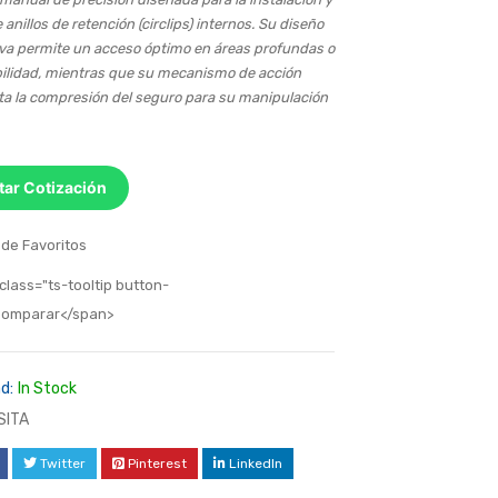
 anillos de retención (circlips) internos. Su diseño
va permite un acceso óptimo en áreas profundas o
sibilidad, mientras que su mecanismo de acción
ita la compresión del seguro para su manipulación
itar Cotización
 de Favoritos
class="ts-tooltip button-
>Comparar</span>
d:
In Stock
SITA
Twitter
Pinterest
LinkedIn