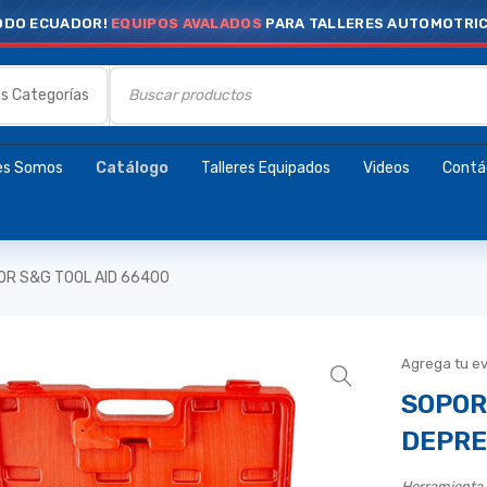
ODO ECUADOR!
EQUIPOS AVALADOS
PARA TALLERES AUTOMOTRI
es Somos
Catálogo
Talleres Equipados
Videos
Contá
OR S&G TOOL AID 66400
Agrega tu e
SOPOR
DEPRE
Herramienta 