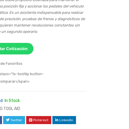
a posición fija y accionar los pedales del vehículo
tica. Es un asistente indispensable para realizar
de precisión, pruebas de frenos y diagnósticos de
quieren mantener revoluciones constantes sin
 un segundo operario.
itar Cotización
 de Favoritos
class="ts-tooltip button-
>Comparar</span>
d:
In Stock
G TOOL AID
Twitter
Pinterest
LinkedIn