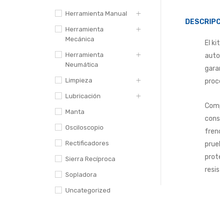
Herramienta Manual
DESCRIPC
Herramienta
Mecánica
El k
Herramienta
auto
Neumática
gara
Limpieza
proc
Lubricación
Comp
Manta
cons
Osciloscopio
fren
Rectificadores
prue
prot
Sierra Recíproca
resi
Sopladora
Uncategorized