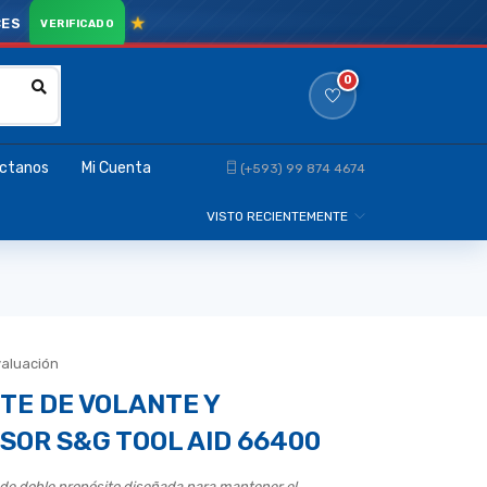
CES
0
ctanos
Mi Cuenta
(+593) 99 874 4674
VISTO RECIENTEMENTE
valuación
TE DE VOLANTE Y
SOR S&G TOOL AID 66400
de doble propósito diseñada para mantener el