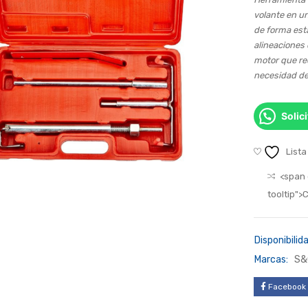
volante en un
de forma está
alineaciones 
motor que re
necesidad de
Solic
Lista
<span 
tooltip"
Disponibilida
Marcas:
S&
Facebook