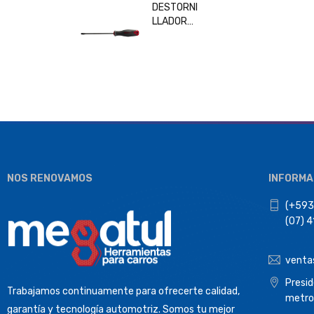
DESTORNI
LLADOR
PLANO
6x150MM
BESITA
33208
NOS RENOVAMOS
INFORMA
(+593
(07) 
venta
Presi
Trabajamos continuamente para ofrecerte calidad,
metro
garantía y tecnología automotriz. Somos tu mejor