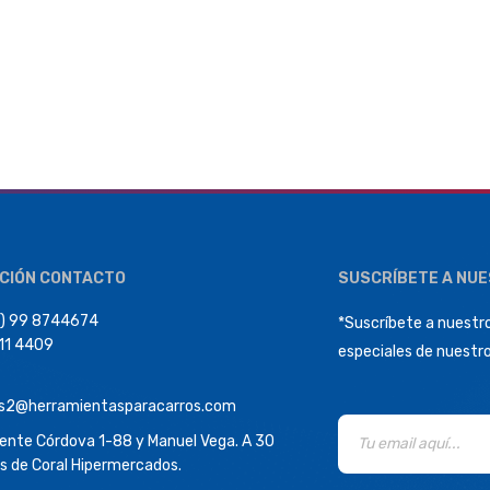
CIÓN CONTACTO
SUSCRÍBETE A NU
) 99 8744674
*Suscríbete a nuestro
411 4409
especiales de nuestr
s2@herramientasparacarros.com
dente Córdova 1-88 y Manuel Vega. A 30
s de Coral Hipermercados.