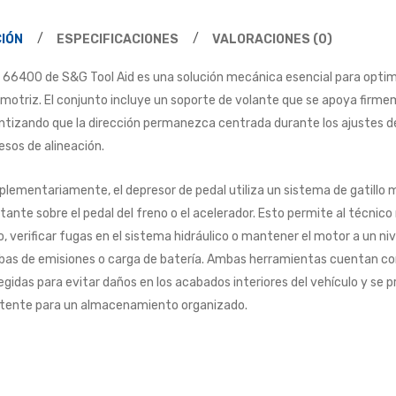
IÓN
ESPECIFICACIONES
VALORACIONES (0)
it 66400 de S&G Tool Aid es una solución mecánica esencial para optimiza
motriz. El conjunto incluye un soporte de volante que se apoya firmeme
ntizando que la dirección permanezca centrada durante los ajustes d
esos de alineación.
lementariamente, el depresor de pedal utiliza un sistema de gatillo m
tante sobre el pedal del freno o el acelerador. Esto permite al técnico
o, verificar fugas en el sistema hidráulico o mantener el motor a un ni
bas de emisiones o carga de batería. Ambas herramientas cuentan co
egidas para evitar daños en los acabados interiores del vehículo y se 
stente para un almacenamiento organizado.